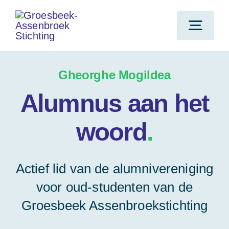
Ga
naar
Toggl
inhoud
Navig
H
Gheorghe Mogildea
Alumnus aan het
Voo
woord
.
Doel
Actief lid van de alumnivereniging
Aanvraa
voor oud-studenten van de
Groesbeek Assenbroekstichting
Oor