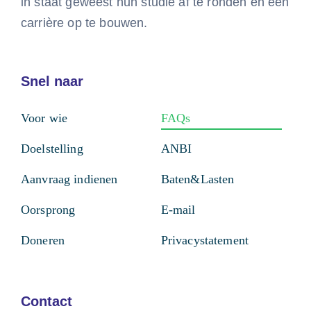
in staat geweest hun studie af te ronden en een
carrière op te bouwen.
Snel naar
Voor wie
FAQs
Doelstelling
ANBI
Aanvraag indienen
Baten&Lasten
Oorsprong
E-mail
Doneren
Privacystatement
Contact