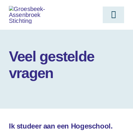
Ga
naar
Toggl
inhoud
Navig
Home
Veel gestelde
Voor wie
vragen
Doelstelling
Aanvraag indienen
Ik studeer aan een Hogeschool.
Oorsprong